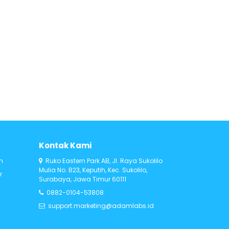
Kontak Kami
n
Ruko Eastern Park AB, Jl. Raya Sukolilo
Mulia No. B23, Keputih, Kec. Sukolilo,
r
Surabaya, Jawa Timur 60111
0882-0104-53808
support.marketing@adamlabs.id