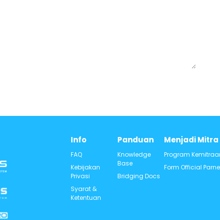
Info
Panduan
Menjadi Mitra
FAQ​
Knowledge
Program Kemitraa
Base​
Kebijakan
Form Official Parne
Privasi
Bridging Docs
Syarat &
Ketentuan