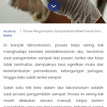
Acara &
Proses Pengambilan Sampel Masih Ribet? Kenali Fitur Ambil Sampel dari ADAMLIS
Berita
Di banyak laboratorium, proses kerja sering kali
menghadapi kendala ketidakteraturan alur, terutama
saat pengambilan sampel dari pasien. Ketika alur kerja
tidak terstruktur, dampaknya bisa signifikan mulai dari
keterlambatan pemeriksaan, kebingungan petugas,
hingga risiko salah ambil sampel.
Salah satu titik kritis dalam alur laboratorium adalah
saat proses pengambilan sampel. Proses ini sering kali
masih dilakukan secara manual, tanpa sistem
pencatatan yang rapi dan terintegrasi. Akibatnya, sering